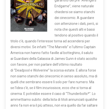
garantito del pre “Avengers
Endgame”, viene naturale
chiedersi se siamo stanchi
dei cinecomic. A guardare
con attenzione i dati, però, si
nota che questi alti e bassi
tendono al positivo quando il
titolo c'è, quando l'interesse torna ad accendersi per
diversi motivi. Se infatti “The Marvels” e l'ultimo Captain
America non hanno fatto faville al botteghino, il saluto
ai Guardiani della Galassia di James Gunn è stato accolto
con favore, per non parlare dell'ottimo risultato
di “Deadpool e Wolverine” la scorsa estate. E allora forse
non siamo stanchi dei cinecomic in senso assoluto, ma di
quelli che sembrano essere lì solo per fare numero. Ma
se l'idea c'è, se il film incuriosisce, ecco che si torna al
cinema. E potrebbe essere il caso di “Thunderbolts*”. Lo
ammettiamo subito: della lista di titoli annunciati qualche
anno fa non era il più atteso, non era quello da far saltare