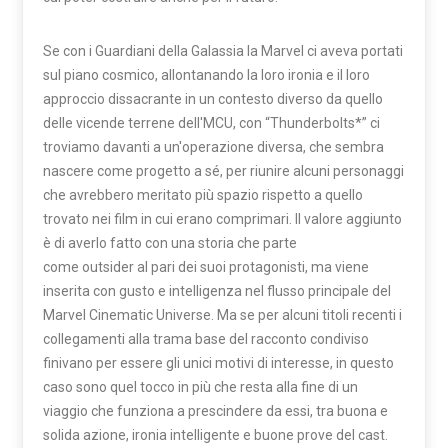
Se con i Guardiani della Galassia la Marvel ci aveva portati
sul piano cosmico, allontanando la loro ironia e il loro
approccio dissacrante in un contesto diverso da quello
delle vicende terrene dell'MCU, con “Thunderbolts*” ci
troviamo davanti a un'operazione diversa, che sembra
nascere come progetto a sé, per riunire alcuni personaggi
che avrebbero meritato più spazio rispetto a quello
trovato nei film in cui erano comprimari. Il valore aggiunto
è di averlo fatto con una storia che parte
come outsider al pari dei suoi protagonisti, ma viene
inserita con gusto e intelligenza nel flusso principale del
Marvel Cinematic Universe. Ma se per alcuni titoli recenti i
collegamenti alla trama base del racconto condiviso
finivano per essere gli unici motivi di interesse, in questo
caso sono quel tocco in più che resta alla fine di un
viaggio che funziona a prescindere da essi, tra buona e
solida azione, ironia intelligente e buone prove del cast.