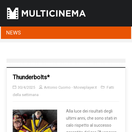
NEWS
Thunderbolts*
30/4/2025
Antonio Cuomo - Movieplayer.it
Fatti
della settimana
Alla luce dei risultati degli
ultimi anni, che sono stati in
calo rispetto al successo