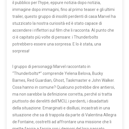
il pubblico per l'hype, eppure notizia dopo notizia,
immagine dopo immagini, fino al primo teaser e gli ultimi
trailer, questo gruppo di insoliti perdenti di casa Marvel ha
stuzzicato la nostra curiosità ed è stato capace di
accendere i riflettori sul film che li racconta. Al punto che
ci è capitato più volte di pensare: i Thunderbolts
potrebbero essere una sorpresa. E lo è stata, una
sorpresa!
l gruppo di personaggi Marvel raccontato in
“Thunderbolts*” comprende Yelena Belova, Bucky
Barnes, Red Guardian, Ghost, Taskmaster e John Walker.
Cosa hanno in comune? Qualcuno potrebbe dire antieroi,
ma non sarebbe la definizione corretta, perché si tratta
piuttosto dei derelitti dell'MCU, i perdenti, i disadattati
della situazione. Emarginati e disillusi, incastrati in una
situazione che sa di trappola da parte di Valentina Allegra
de Fontaine, costretti ad affrontare una missione che li
mette faccia a faccia con i demoni del loro passato.