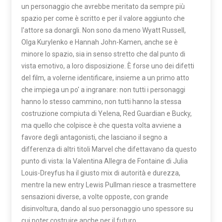
un personaggio che avrebbe meritato da sempre più
spazio per come è scritto e per il valore aggiunto che
l'attore sa donargli. Non sono da meno Wyatt Russell,
Olga Kurylenko e Hannah John-Kamen, anche se è
minore lo spazio, sia in senso stretto che dal punto di
vista emotivo, a loro disposizione. È forse uno dei difetti
del film, a volerne identificare, insieme a un primo atto
che impiega un po' a ingranare: non tutti i personaggi
hanno lo stesso cammino, non tutti hanno la stessa
costruzione compiuta di Yelena, Red Guardian e Bucky,
ma quello che colpisce è che questa volta avviene a
favore degli antagonisti, che lasciano il segno a
differenza di altri titoli Marvel che difettavano da questo
punto di vista: la Valentina Allegra de Fontaine di Julia
Louis-Dreyfus ha il giusto mix di autorità e durezza,
mentre la new entry Lewis Pullman riesce a trasmettere
sensazioni diverse, a volte opposte, con grande
disinvoltura, dando al suo personaggio uno spessore su
cui poter costruire anche per il futuro.