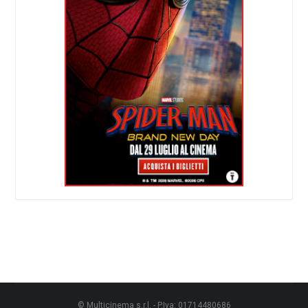
© Multicinema s.r.l. - P.Iva: 01714480686